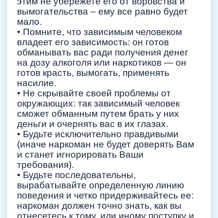
этим не убережете его от воровства и
вымогательства – ему все равно будет
мало.
• Помните, что зависимым человеком
владеет его зависимость: он готов
обманывать вас ради получения денег
на дозу алкоголя или наркотиков — он
готов красть, вымогать, применять
насилие.
• Не скрывайте своей проблемы от
окружающих: так зависимый человек
сможет обманным путем брать у них
деньги и очернять вас в их глазах.
• Будьте исключительно правдивыми
(иначе наркоман не будет доверять Вам
и станет игнорировать Ваши
требования).
• Будьте последовательны,
вырабатывайте определенную линию
поведения и четко придерживайтесь ее:
наркоман должен точно знать, как вы
отнесетесь к тому, или иному поступку и