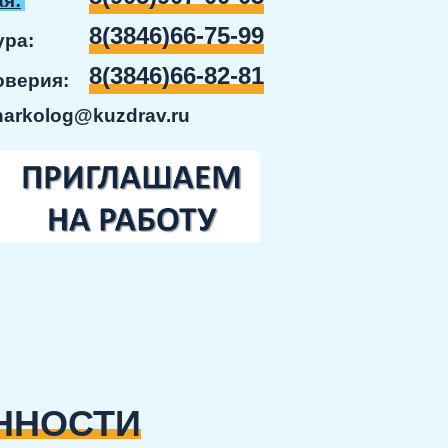
я:
8(3846)66-75-99
ратура:
8(3846)66-82-81
доверия:
narkolog@kuzdrav.ru
ННОСТИ