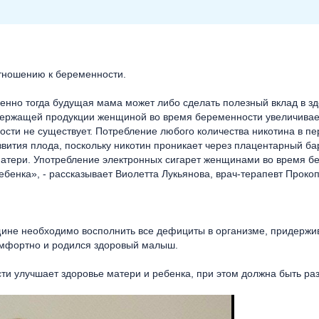
тношению к беременности.
нно тогда будущая мама может либо сделать полезный вклад в здо
держащей продукции женщиной во время беременности увеличивает
сти не существует. Потребление любого количества никотина в п
ития плода, поскольку никотин проникает через плацентарный барь
матери. Употребление электронных сигарет женщинами во время б
ебенка», - рассказывает Виолетта Лукьянова, врач-терапевт Проко
не необходимо восполнить все дефициты в организме, придержива
омфортно и родился здоровый малыш.
ти улучшает здоровье матери и ребенка, при этом должна быть ра